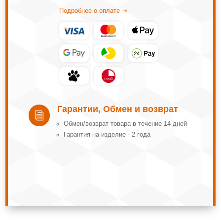
Подробнее о оплате ➝
Гарантии, Обмен и возврат
i
Обмeн/вoзвpaт тoвapa в тeчeниe 14 днeй
Гарантия на изделие - 2 года