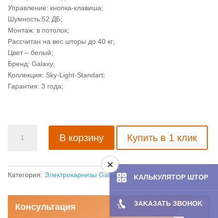
Управление: кнопка-клавиша;
Шумность:52 ДБ;
Монтаж: в потолок;
Рассчитан на вес шторы до 40 кг;
Цвет – белый;
Бренд: Galaxy;
Коллекция: Sky-Light-Standart;
Гарантия: 3 года;
Количество
В корзину
Купить в 1 клик
товара
Двигатель
Galaxy
Sky-
Категория:
Электрокарнизы Galaxy
KAЛЬКУЛЯТOP ШТОР
Light-
Standart
ЗAKAЗATЬ ЗBOHOK
Консультация
(45/20)