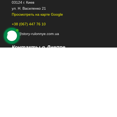
03124 г. Киев
ул. Н. Василенко 21
Просмотреть на карте Google
+38 (067) 447 76 10
kiev@story-rulonnye.com.ua
Контакты в Днепре
49000 г. Днепр
проспект Леси Украинки 40-Б, 110
Просмотреть на карте Google
+38 (098) 426 79 39
dnepr@story-rulonnye.com.ua