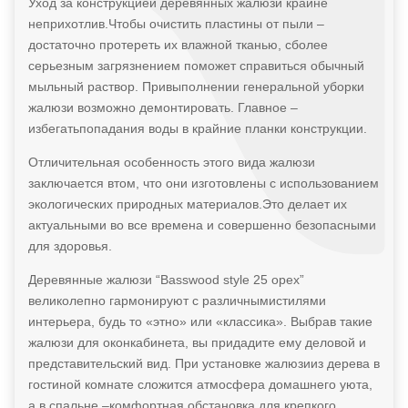
Уход за конструкцией деревянных жалюзи крайне
неприхотлив.Чтобы очистить пластины от пыли –
достаточно протереть их влажной тканью, сболее
серьезным загрязнением поможет справиться обычный
мыльный раствор. Привыполнении генеральной уборки
жалюзи возможно демонтировать. Главное –
избегатьпопадания воды в крайние планки конструкции.
Отличительная особенность этого вида жалюзи
заключается втом, что они изготовлены с использованием
экологических природных материалов.Это делает их
актуальными во все времена и совершенно безопасными
для здоровья.
Деревянные жалюзи “
Basswood style 25 орех”
великолепно гармонируют с различнымистилями
интерьера, будь то «этно» или «классика». Выбрав такие
жалюзи для оконкабинета, вы придадите ему деловой и
представительский вид. При установке жалюзииз дерева в
гостиной комнате сложится атмосфера домашнего уюта,
а в спальне –комфортная обстановка для крепкого