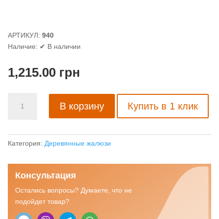
АРТИКУЛ:
940
Наличие:
✔ В наличии
1,215.00
грн
Количество
В корзину
Купить в 1 клик
товара
Деревянные
жалюзи
Basswood
Категория:
Деревянные жалюзи
style
25
Консультация
орех
Остались вопросы? Думаете, что не
подойдет товар?