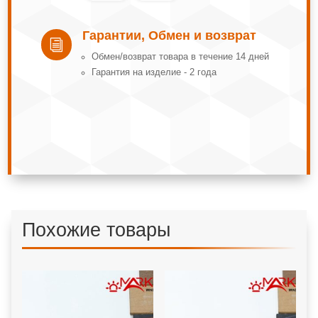
Гарантии, Обмен и возврат
i
Обмeн/вoзвpaт тoвapa в тeчeниe 14 днeй
Гарантия на изделие - 2 года
Похожие товары