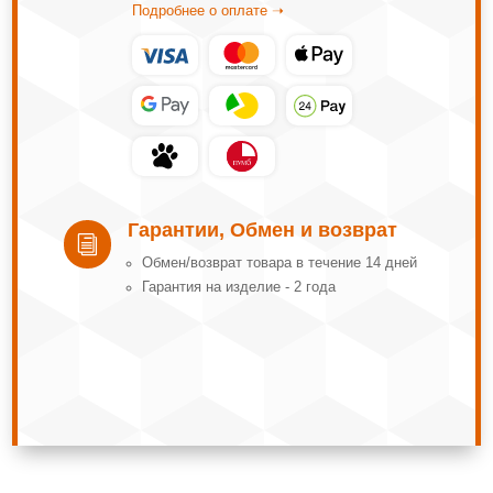
Подробнее о оплате ➝
Гарантии, Обмен и возврат
i
Обмeн/вoзвpaт тoвapa в тeчeниe 14 днeй
Гарантия на изделие - 2 года