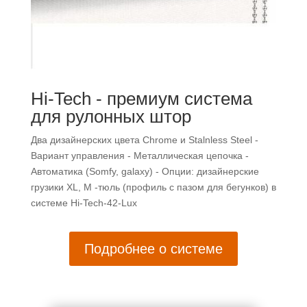
так как
все это
происходило
в
телефонном
режиме.
Объяснив
Hi-Tech - премиум система
Марие
для рулонных штор
,что
хочется
Два дизайнерских цвета Chrome и Stalnless Steel -
светлое,
Вариант управления - Металлическая цепочка -
но
Автоматика (Somfy, galaxy) - Опции: дизайнерские
удобное
грузики XL, M -тюль (профиль с пазом для бегунков) в
в уходе
системе Hi-Tech-42-Lux
изделие....
она
предложила
Подробнее о системе
несколько
вариантов,
но так
как