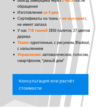
Выезд замерщика через
2 часа
после
обращения
Изготовление
за 4 дня
Сертификаты на ткань –
не выгорает
,
не имеет запаха
У нас
718 тканей
2850 палеток, 27 цветов
дерева
Ткани:
однотонные, с рисунком, Blackout,
с напылением
Управление
: автоматическое, голосом,
смартфоном, “умный дом”
Консультация или расчёт
стоимости