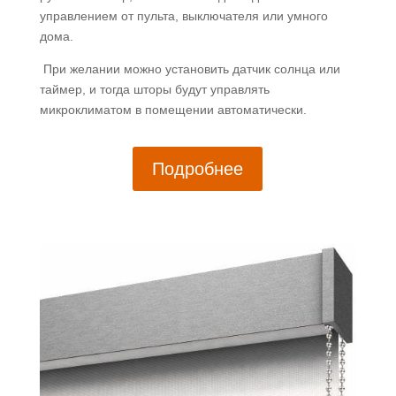
солнечные
управлением от пульта, выключателя или умного
они или
дома.
нет?
При желании можно установить датчик солнца или
Сообщив
таймер, и тогда шторы будут управлять
Марие
нужные
микроклиматом в помещении автоматически.
размеры,
она
сделала
Подробнее
предварительный
подсчёт
стоимости,
далее
мы
перешли
к выбору
ткани и
цвету.....
это был
сложный
вопрос,