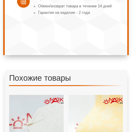
i
Обмeн/вoзвpaт тoвapa в тeчeниe 14 днeй
Гарантия на изделие - 2 года
Похожие товары