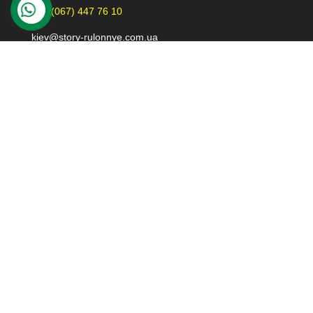
+38 (067) 447 76 10
kiev@story-rulonnye.com.ua
Контакты в Днепре
49000 г. Днепр
проспект Леси Украинки 40-Б, 110
Просмотреть на карте Google
+38 (098) 426 79 39
dnepr@story-rulonnye.com.ua
© 2014-2025 Story-Rulonnye.com.ua. Все права
защищены.