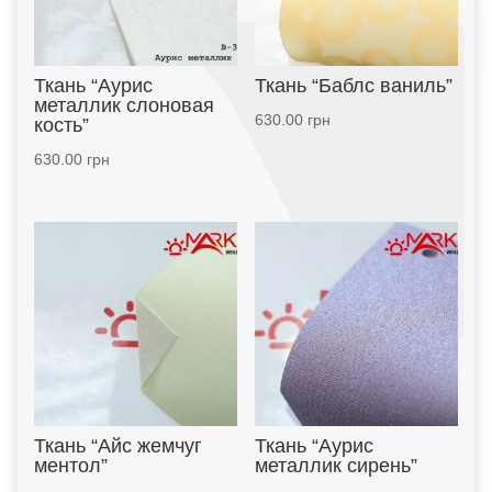
Ткань “Аурис
Ткань “Баблс ваниль”
металлик слоновая
630.00
грн
кость”
630.00
грн
Ткань “Айс жемчуг
Ткань “Аурис
ментол”
металлик сирень”