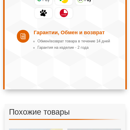
Гарантии, Обмен и возврат
i
Обмeн/вoзвpaт тoвapa в тeчeниe 14 днeй
Гарантия на изделие - 2 года
Похожие товары