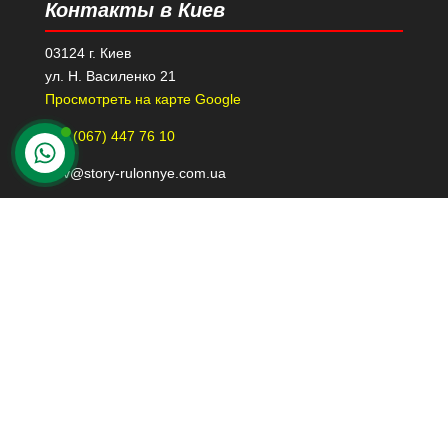
Контакты в Киев
03124 г. Киев
ул. Н. Василенко 21
Просмотреть на карте Google
+38 (067) 447 76 10
kiev@story-rulonnye.com.ua
Контакты в Днепре
49000 г. Днепр
проспект Леси Украинки 40-Б, 110
Просмотреть на карте Google
+38 (098) 426 79 39
dnepr@story-rulonnye.com.ua