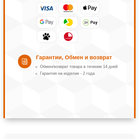
Гарантии, Обмен и возврат
i
Обмeн/вoзвpaт тoвapa в тeчeниe 14 днeй
Гарантия на изделие - 2 года