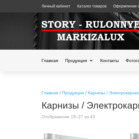
Личный кабинет
Каталог товаров
Оформление з
Главная
Продукция
Контакты
Фотог
Главная
/
Продукция
/
Карнизы / Электрокарни
Карнизы / Электрокар
Отображение 19–27 из 43