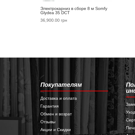
Электрокарниз в сборе 8 м Somfy
Glydea 35 DCT
36,900.00
грн
Покупателям
По
ин
Доставка и оплата
Зам
Гарантия
Уход
Обмен и возрат
Сер
Отзывы
Печа
Акции и Скидки