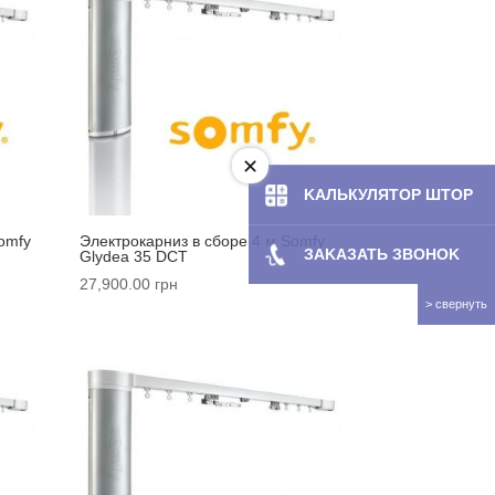
KAЛЬКУЛЯТOP ШТОР
omfy
Электрокарниз в сборе 4 м Somfy
ЗAKAЗATЬ ЗBOHOK
Glydea 35 DCT
27,900.00
грн