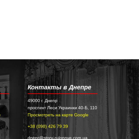
Контакты в Днепре
49000 г. Днепр
проспект Леси Украинки 40-Б, 110
e
Просмотреть на карте Google
+38 (098) 426 79 39
dnepr@story-rulonnye.com.ua