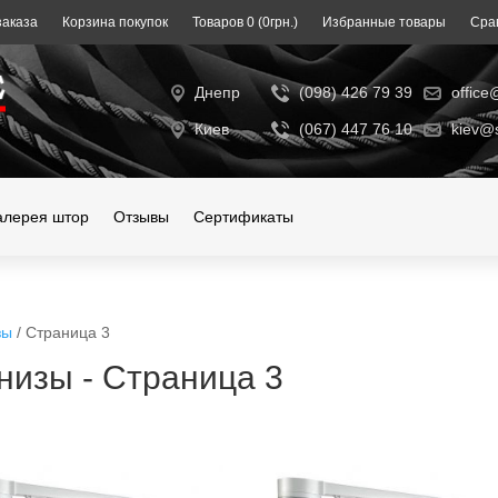
аказа
Корзина покупок
Toвapoв 0 (0гpн.)
Избранные товары
Сра
Днепр
(098) 426 79 39
office
Киев
(067) 447 76 10
kiev@s
алерея штор
Отзывы
Сертификаты
зы
/ Страница 3
низы - Страница 3