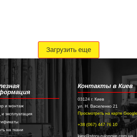
Загрузить еще
лезная
Контакты в Киев
формация
03124 г. Киев
ер и монтаж
ул. Н. Василенко 21
Просмотреть на карте Googl
 и эксплуатация
тификаты
+38 (067) 447 76 10
ть на ткани
kiev@story-rulonnye.com.ua